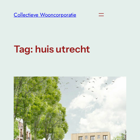
Ga
naar
Collectieve Wooncorporatie
de
inhoud
Tag:
huis utrecht